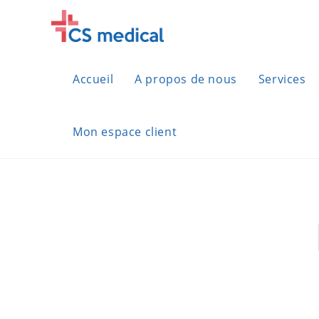
Skip
to
content
Accueil
A propos de nous
Services
Mon espace client