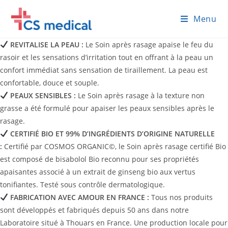
Skip
Menu
to
content
REVITALISE LA PEAU :
Le Soin après rasage apaise le feu du
rasoir et les sensations d’irritation tout en offrant à la peau un
confort immédiat sans sensation de tiraillement. La peau est
confortable, douce et souple.
PEAUX SENSIBLES :
Le Soin après rasage à la texture non
grasse a été formulé pour apaiser les peaux sensibles après le
rasage.
CERTIFIÉ BIO ET 99% D’INGRÉDIENTS D’ORIGINE NATURELLE
:
Certifié par COSMOS ORGANIC©, le Soin après rasage certifié Bio
est composé de bisabolol Bio reconnu pour ses propriétés
apaisantes associé à un extrait de ginseng bio aux vertus
tonifiantes. Testé sous contrôle dermatologique.
FABRICATION AVEC AMOUR EN FRANCE :
Tous nos produits
sont développés et fabriqués depuis 50 ans dans notre
Laboratoire situé à Thouars en France. Une production locale pour