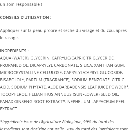
un soin responsable !
CONSEILS D’UTILISATION :
Appliquer sur la peau propre et sèche du visage et du cou, après
le rasage.
INGREDIENTS :
AQUA (WATER), GLYCERIN, CAPRYLIC/CAPRIC TRIGLYCERIDE,
PROPANEDIOL, DICAPRYLYL CARBONATE, SILICA, XANTHAN GUM,
MICROCRYSTALLINE CELLULOSE, CAPRYLYL/CAPRYL GLUCOSIDE,
BISABOLOL*, PARFUM (FRAGRANCE), SODIUM BENZOATE, CITRIC
ACID, SODIUM PHYTATE, ALOE BARBADENSIS LEAF JUICE POWDER*,
TOCOPHEROL, HELIANTHUS ANNUUS (SUNFLOWER) SEED OIL,
PANAX GINSENG ROOT EXTRACT*, NEPHELIUM LAPPACEUM PEEL
EXTRACT
*Ingrédients issus de l’Agriculture Biologique,
99%
du total des
ingrédients sont d’origine naturelle.
20%
du total des ingrédients sont