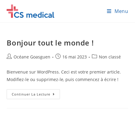
Skip
Menu
to
content
Bonjour tout le monde !
Auteur/autrice
Publication
Post
Océane Goasguen
16 mai 2023
Non classé
de
publiée :
category:
la
Bienvenue sur WordPress. Ceci est votre premier article.
publication :
Modifiez-le ou supprimez-le, puis commencez à écrire !
Bonjour
Continuer La Lecture
Tout
Le
Monde !