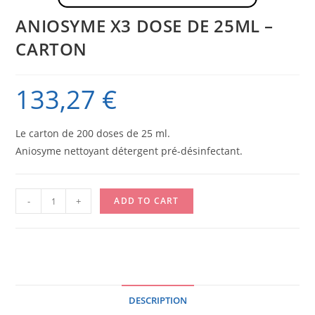
ANIOSYME X3 DOSE DE 25ML –
CARTON
133,27
€
Le carton de 200 doses de 25 ml.
Aniosyme nettoyant détergent pré-désinfectant.
ANIOSYME
-
+
ADD TO CART
X3
DOSE
DE
25ML
-
DESCRIPTION
CARTON