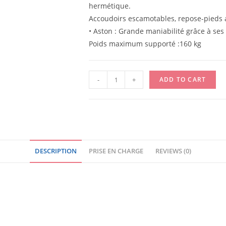
hermétique.
Accoudoirs escamotables, repose-pieds a
• Aston : Grande maniabilité grâce à ses
Poids maximum supporté :160 kg
CHAISE
-
+
ADD TO CART
DE
DOUCHE
ASTON
A
ROULETTES
DESCRIPTION
PRISE EN CHARGE
REVIEWS (0)
quantity