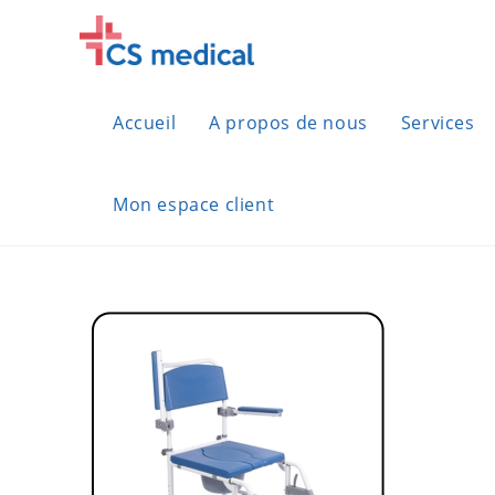
Skip
to
content
Accueil
A propos de nous
Services
Mon espace client