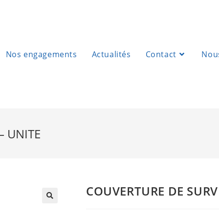
Nos engagements
Actualités
Contact
Nous
– UNITE
COUVERTURE DE SURVI