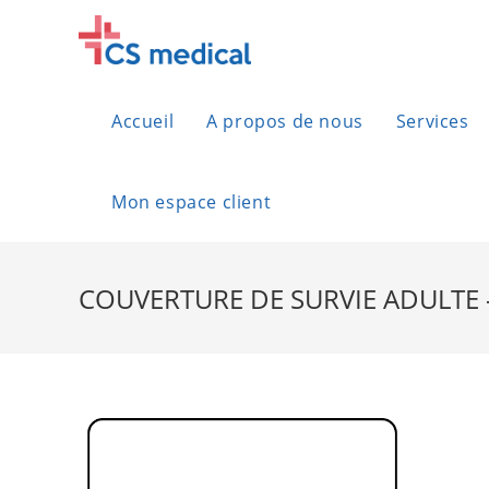
Skip
to
content
Accueil
A propos de nous
Services
Mon espace client
COUVERTURE DE SURVIE ADULTE 