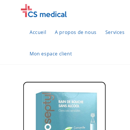
Skip
to
content
Accueil
A propos de nous
Services
Mon espace client