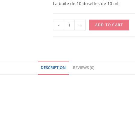
La boîte de 10 dosettes de 10 ml.
DOLOSEPTYL
-
+
ADD TO CART
-
10
UNIDOSES
DE
10
DESCRIPTION
REVIEWS (0)
ML
-
BOITE
quantity