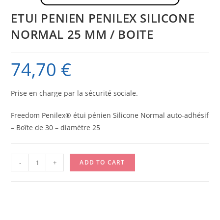
ETUI PENIEN PENILEX SILICONE
NORMAL 25 MM / BOITE
74,70
€
Prise en charge par la sécurité sociale.
Freedom Penilex® étui pénien Silicone Normal auto-adhésif
– Boîte de 30 – diamètre 25
ETUI
-
+
ADD TO CART
PENIEN
PENILEX
SILICONE
NORMAL