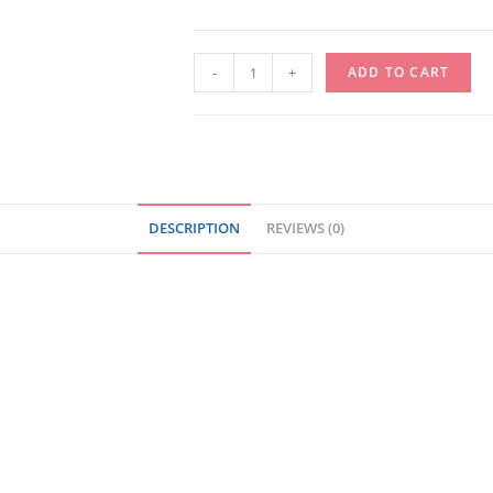
FIL
-
+
ADD TO CART
A
SUTURES
DAFILON
BLEU
2/0
DESCRIPTION
REVIEWS (0)
(1)
90CM
DS19
-
UNITE
quantity