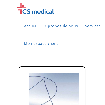
Skip
to
content
Accueil
A propos de nous
Services
Mon espace client