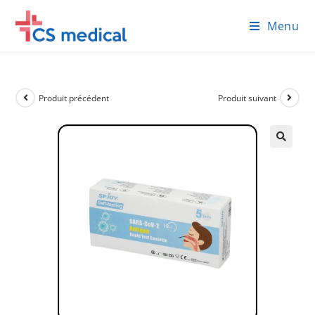
Skip
Menu
to
content
Produit précédent
Produit suivant