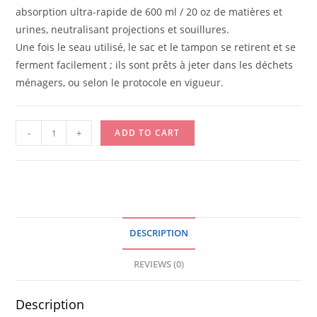
absorption ultra-rapide de 600 ml / 20 oz de matières et
urines, neutralisant projections et souillures.
Une fois le seau utilisé, le sac et le tampon se retirent et se
ferment facilement ; ils sont prêts à jeter dans les déchets
ménagers, ou selon le protocole en vigueur.
PROTEGE
-
+
ADD TO CART
SEAU
DR
HELEWA
/
BOITE
DESCRIPTION
quantity
REVIEWS (0)
Description