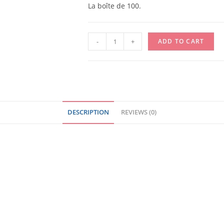
La boîte de 100.
SERINGUE
-
+
ADD TO CART
2
PIECES
10
ML
EMBOUT
DESCRIPTION
REVIEWS (0)
EXCENTRE
/
BOITE
quantity