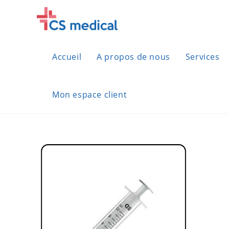
Skip
to
content
Accueil
A propos de nous
Services
Mon espace client