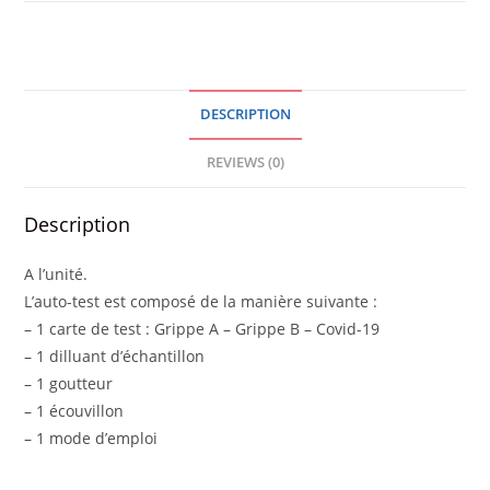
-
COVID-
19
+
DESCRIPTION
GRIPPE
A/B
REVIEWS (0)
/
UNITE
Description
quantity
A l’unité.
L’auto-test est composé de la manière suivante :
– 1 carte de test : Grippe A – Grippe B – Covid-19
– 1 dilluant d’échantillon
– 1 goutteur
– 1 écouvillon
– 1 mode d’emploi