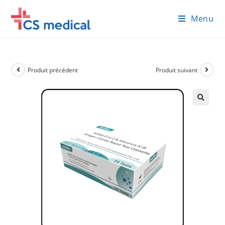
Skip
Menu
to
content
Produit précédent
Produit suivant