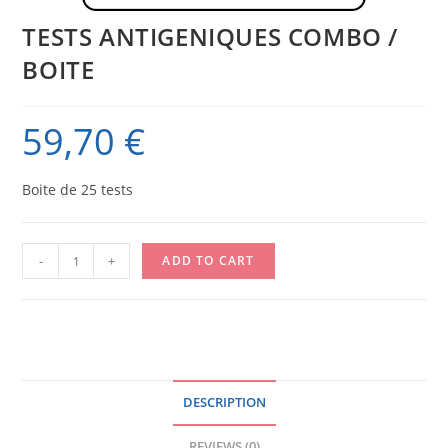
TESTS ANTIGENIQUES COMBO /
BOITE
59,70
€
Boite de 25 tests
TESTS
-
+
ADD TO CART
ANTIGENIQUES
COMBO
/
BOITE
quantity
DESCRIPTION
REVIEWS (0)