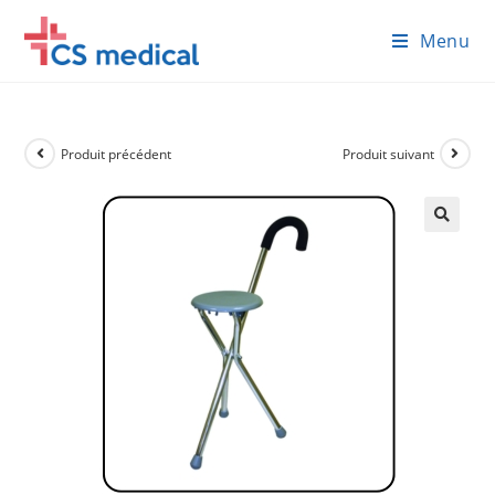
Skip
Menu
to
content
Produit précédent
Produit suivant