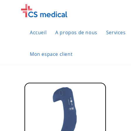
Skip
to
content
Accueil
A propos de nous
Services
Mon espace client