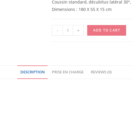
Coussin standard, décubitus latéral 30°, 
Dimensions : 180 X 55 X 15 cm
COUSSIN
-
+
ADD TO CART
DECUBITUS
LATERAL
-
XL
-
DESCRIPTION
PRISE EN CHARGE
REVIEWS (0)
UNITE
quantity