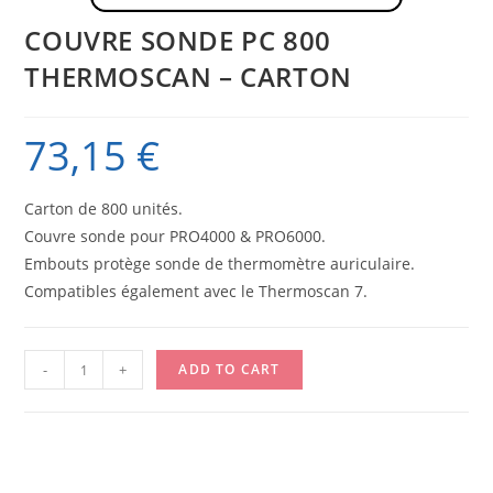
COUVRE SONDE PC 800
THERMOSCAN – CARTON
73,15
€
Carton de 800 unités.
Couvre sonde pour PRO4000 & PRO6000.
Embouts protège sonde de thermomètre auriculaire.
Compatibles également avec le Thermoscan 7.
COUVRE
-
+
ADD TO CART
SONDE
PC
800
THERMOSCAN