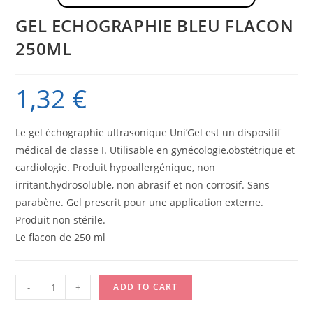
GEL ECHOGRAPHIE BLEU FLACON
250ML
1,32
€
Le gel échographie ultrasonique Uni’Gel est un dispositif
médical de classe I. Utilisable en gynécologie,obstétrique et
cardiologie. Produit hypoallergénique, non
irritant,hydrosoluble, non abrasif et non corrosif. Sans
parabène. Gel prescrit pour une application externe.
Produit non stérile.
Le flacon de 250 ml
GEL
-
+
ADD TO CART
ECHOGRAPHIE