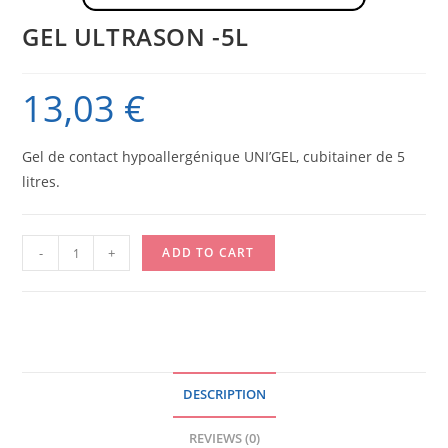
GEL ULTRASON -5L
13,03
€
Gel de contact hypoallergénique UNI’GEL, cubitainer de 5
litres.
GEL
-
+
ADD TO CART
ULTRASON
-5L
quantity
DESCRIPTION
REVIEWS (0)