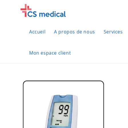
Skip
to
content
Accueil
A propos de nous
Services
Mon espace client