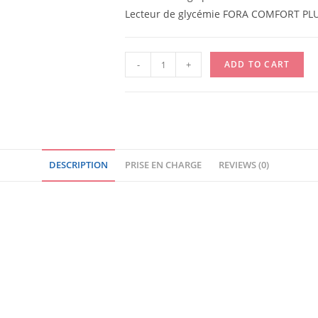
Lecteur de glycémie FORA COMFORT PL
LECTEUR
-
+
ADD TO CART
DE
GLYCEMIE
FORA
COMFORT
PLUS
DESCRIPTION
PRISE EN CHARGE
REVIEWS (0)
G30
/
UNITE
quantity