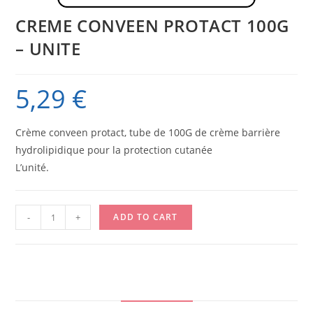
CREME CONVEEN PROTACT 100G
– UNITE
5,29
€
Crème conveen protact, tube de 100G de crème barrière
hydrolipidique pour la protection cutanée
L’unité.
CREME
-
+
ADD TO CART
CONVEEN
PROTACT
100G
-
UNITE