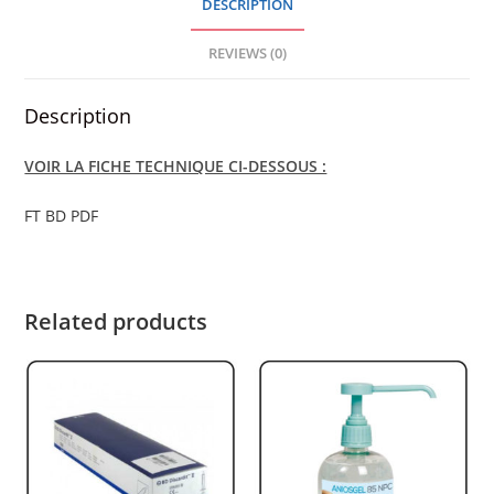
DESCRIPTION
25
MM
REVIEWS (0)
NOIRE
-
Description
BOITE
quantity
VOIR LA FICHE TECHNIQUE CI-DESSOUS :
FT BD PDF
Related products