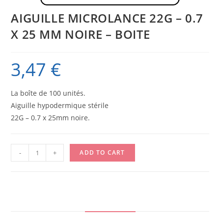
AIGUILLE MICROLANCE 22G – 0.7
X 25 MM NOIRE – BOITE
3,47
€
La boîte de 100 unités.
Aiguille hypodermique stérile
22G – 0.7 x 25mm noire.
AIGUILLE
-
+
ADD TO CART
MICROLANCE
22G
-
0.7
X