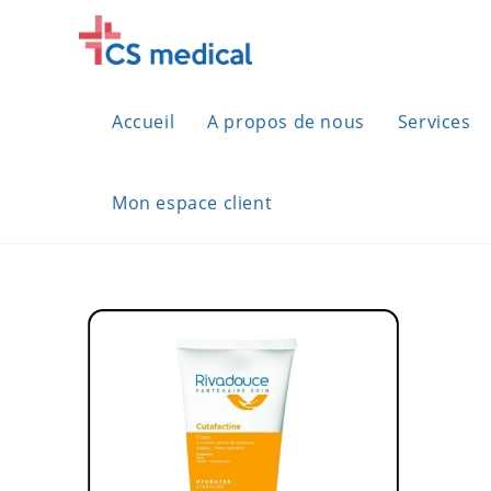
Skip
to
content
Accueil
A propos de nous
Services
Mon espace client