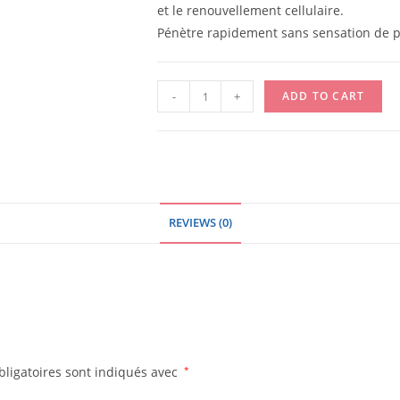
et le renouvellement cellulaire.
Pénètre rapidement sans sensation de p
CUTAFACTINE
-
+
ADD TO CART
RIVADOUCE
-
150G
quantity
REVIEWS (0)
ligatoires sont indiqués avec
*