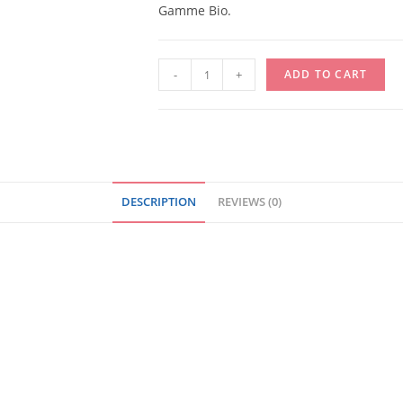
Gamme Bio.
MOLTEX
-
+
ADD TO CART
JUNIOR
-
11/25
KG
/
DESCRIPTION
REVIEWS (0)
SACHET
quantity