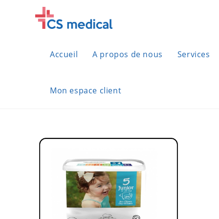
Skip
to
content
Accueil
A propos de nous
Services
Mon espace client