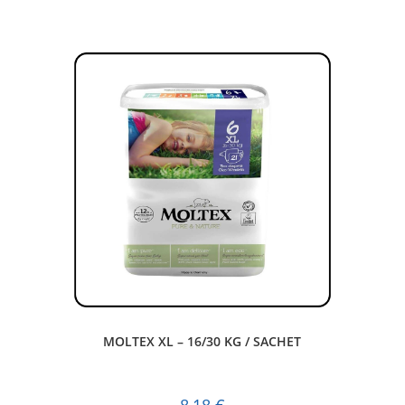
MOLTEX XL – 16/30 KG / SACHET
8,18
€