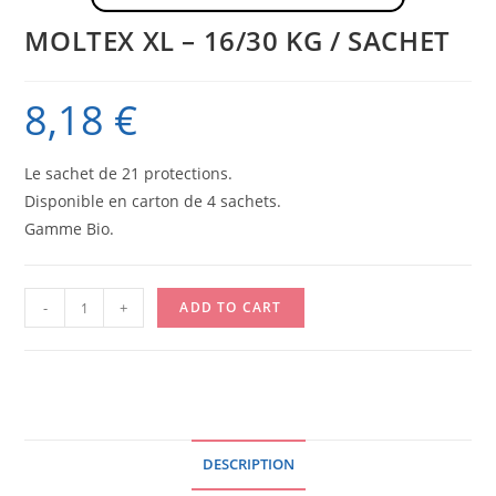
MOLTEX XL – 16/30 KG / SACHET
8,18
€
Le sachet de 21 protections.
Disponible en carton de 4 sachets.
Gamme Bio.
MOLTEX
-
+
ADD TO CART
XL
-
16/30
KG
/
DESCRIPTION
SACHET
quantity