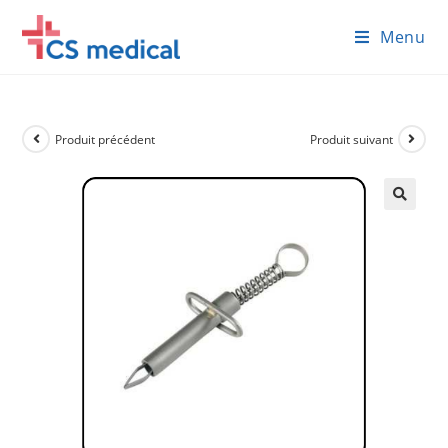
Skip
Menu
to
content
Produit précédent
Produit suivant