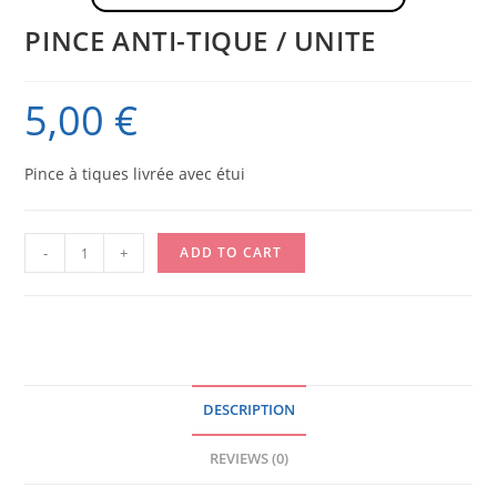
PINCE ANTI-TIQUE / UNITE
5,00
€
Pince à tiques livrée avec étui
PINCE
-
+
ADD TO CART
ANTI-
TIQUE
/
UNITE
quantity
DESCRIPTION
REVIEWS (0)