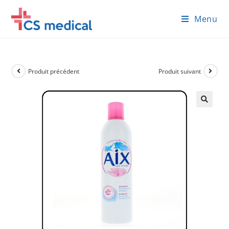
Skip
Menu
to
content
Produit précédent
Produit suivant