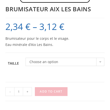
BRUMISATEUR AIX LES BAINS
2,34
€
–
3,12
€
Brumisateur pour le corps et le visage.
Eau minérale d’Aix Les Bains.
Choose an option
TAILLE
BRUMISATEUR
-
+
ADD TO CART
AIX
LES
BAINS